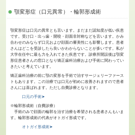
顎関節症
顎変形症（口元異常）・輪郭形成術
顎が外れる
顎変形症は口元の異常とも言います。まだまだ認知度が低い疾患
インプラント
です。受け口・出っ歯・開咬・顔面非対称などを言います。かみ
合わせのみならず口元および顔面の審美性にも影響します。患者
いびき・無呼吸
さんはどこを受診したら良いかわからないことが多いです。私が
大学在任中に最も力を入れてきた疾患です。診療所開設後は顎変
親知らず
形症患者さんの窓口となり矯正歯科治療および手術に関わってい
きたいと考えています。
口腔その他
矯正歯科治療の前に顎の変形を手術で治すサージェリーファース
トもあります。この治療では口元が初めに改善されますので患者
全身麻酔手術
さんには喜ばれます。ただし自費診療となります。
口元の手術➤
料金
※輪郭形成術（自費診療）
手術のみで顔面の輪郭を治す治療を希望される患者さんもいま
交通案内
す。輪郭形成術の代表がオトガイ形成です。
オトガイ形成術➤