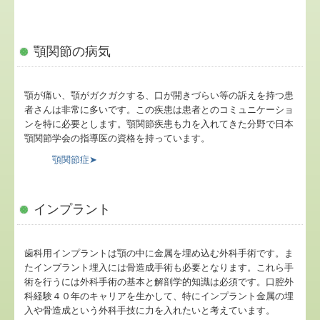
顎関節の病気
顎が痛い、顎がガクガクする、口が開きづらい等の訴えを持つ患
者さんは非常に多いです。この疾患は患者とのコミュニケーショ
ンを特に必要とします。顎関節疾患も力を入れてきた分野で日本
顎関節学会の指導医の資格を持っています。
顎関節症➤
インプラント
歯科用インプラントは顎の中に金属を埋め込む外科手術です。ま
たインプラント埋入には骨造成手術も必要となります。これら手
術を行うには外科手術の基本と解剖学的知識は必須です。口腔外
科経験４０年のキャリアを生かして、特にインプラント金属の埋
入や骨造成という外科手技に力を入れたいと考えています。