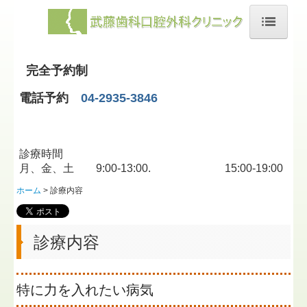
ホーム
完全予約制
院長紹介
電話予約
04-2935-3846
診療内容
口元と輪郭
診療時間
月、金、土 9:00-13:00. 15:00-19:00
口元の手術
ホーム
診療内容
下顎枝矢状分割術
Le Fort１型骨切り術
診療内容
オトガイ形成術
特に力を入れたい病気
ガミースマイル